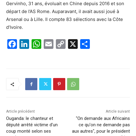
Gervinho, 31 ans, évoluait en Chine depuis 2016 et son
départ de l’AS Rome. Auparavant, il avait aussi joué à
Arsenal ou à Lille. Il compte 83 sélections avec la Côte
d’Ivoire.
F
Li
W
E
C
X
P
a
n
h
m
o
ar
c
k
at
ai
p
ta
e
e
s
l
y
g
b
dI
A
Li
er
o
n
p
n
o
p
k
k
Article précédent
Article suivant
Ouganda: le chanteur et
"On demande aux Africains
député arrêté victime d'un
ce qu'on ne demande pas
coup monté selon ses
aux autres", pour le président