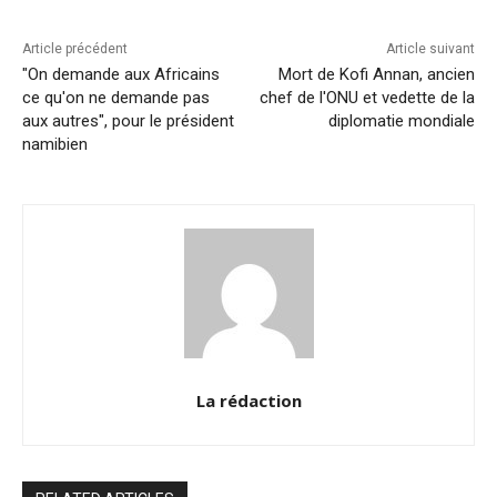
o
p
k
k
Article précédent
Article suivant
"On demande aux Africains
Mort de Kofi Annan, ancien
ce qu'on ne demande pas
chef de l'ONU et vedette de la
aux autres", pour le président
diplomatie mondiale
namibien
La rédaction