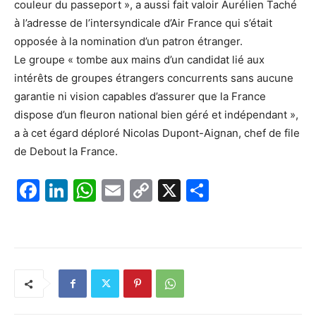
couleur du passeport », a aussi fait valoir Aurélien Taché
à l’adresse de l’intersyndicale d’Air France qui s’était
opposée à la nomination d’un patron étranger.
Le groupe « tombe aux mains d’un candidat lié aux
intérêts de groupes étrangers concurrents sans aucune
garantie ni vision capables d’assurer que la France
dispose d’un fleuron national bien géré et indépendant »,
a à cet égard déploré Nicolas Dupont-Aignan, chef de file
de Debout la France.
F
Li
W
E
C
X
P
a
n
h
m
o
ar
c
k
at
ai
p
ta
e
e
s
l
y
g
b
dI
A
Li
er
o
n
p
n