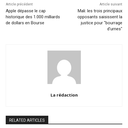
k
Article précédent
Article suivant
Apple dépasse le cap
Mali: les trois principaux
historique des 1.000 milliards
opposants saisissent la
de dollars en Bourse
justice pour "bourrage
d'urnes"
La rédaction
RELATED ARTICLES