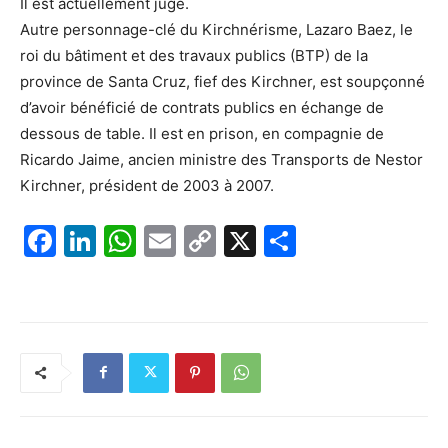
Il est actuellement jugé.
Autre personnage-clé du Kirchnérisme, Lazaro Baez, le
roi du bâtiment et des travaux publics (BTP) de la
province de Santa Cruz, fief des Kirchner, est soupçonné
d’avoir bénéficié de contrats publics en échange de
dessous de table. Il est en prison, en compagnie de
Ricardo Jaime, ancien ministre des Transports de Nestor
Kirchner, président de 2003 à 2007.
F
Li
W
E
C
X
P
a
n
h
m
o
ar
c
k
at
ai
p
ta
e
e
s
l
y
g
b
dI
A
Li
er
o
n
p
n
o
p
k