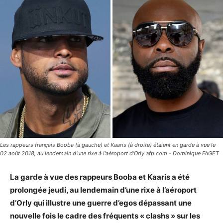
Les rappeurs français Booba (à gauche) et Kaaris (à droite) étaient en garde à vue le
02 août 2018, au lendemain d'une rixe à l'aéroport d'Orly afp.com - Dominique FAGET
La garde à vue des rappeurs Booba et Kaaris a été
prolongée jeudi, au lendemain d’une rixe à l’aéroport
d’Orly qui illustre une guerre d’egos dépassant une
nouvelle fois le cadre des fréquents « clashs » sur les