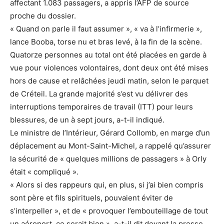
affectant 1.083 passagers, a appris l’AFP de source
proche du dossier.
« Quand on parle il faut assumer », « va à l’infirmerie »,
lance Booba, torse nu et bras levé, à la fin de la scène.
Quatorze personnes au total ont été placées en garde à
vue pour violences volontaires, dont deux ont été mises
hors de cause et relâchées jeudi matin, selon le parquet
de Créteil. La grande majorité s’est vu délivrer des
interruptions temporaires de travail (ITT) pour leurs
blessures, de un à sept jours, a-t-il indiqué.
Le ministre de l’Intérieur, Gérard Collomb, en marge d’un
déplacement au Mont-Saint-Michel, a rappelé qu’assurer
la sécurité de « quelques millions de passagers » à Orly
était « compliqué ».
« Alors si des rappeurs qui, en plus, si j’ai bien compris
sont père et fils spirituels, pouvaient éviter de
s’interpeller », et de « provoquer l’embouteillage de tout
un aéroport, ce serait bien », a-t-il dit devant la presse,