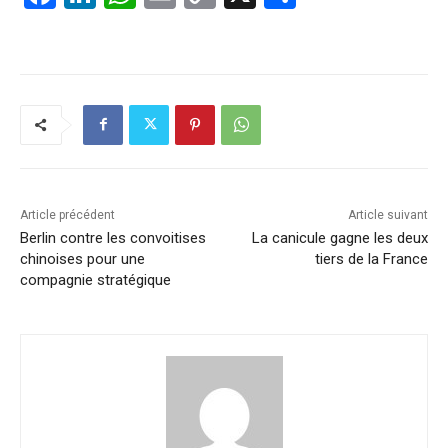
a
n
h
m
o
ar
c
k
at
ai
p
ta
e
e
s
l
y
g
b
dI
A
Li
er
o
n
p
n
o
p
k
k
Article précédent
Article suivant
Berlin contre les convoitises
La canicule gagne les deux
chinoises pour une
tiers de la France
compagnie stratégique