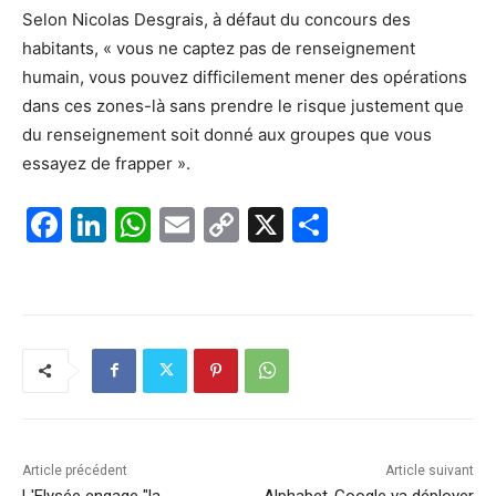
Selon Nicolas Desgrais, à défaut du concours des
habitants, « vous ne captez pas de renseignement
humain, vous pouvez difficilement mener des opérations
dans ces zones-là sans prendre le risque justement que
du renseignement soit donné aux groupes que vous
essayez de frapper ».
F
Li
W
E
C
X
P
a
n
h
m
o
ar
c
k
at
ai
p
ta
e
e
s
l
y
g
b
dI
A
Li
er
o
n
p
n
o
p
k
k
Article précédent
Article suivant
L'Elysée engage "la
Alphabet-Google va déployer