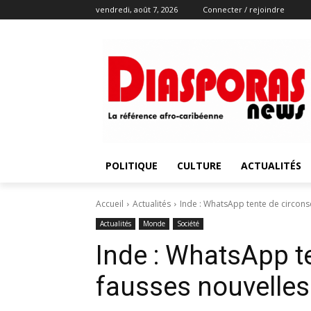
vendredi, août 7, 2026
Connecter / rejoindre
POLITIQUE
CULTURE
ACTUALITÉS
Accueil
Actualités
Inde : WhatsApp tente de circonsc
Actualités
Monde
Société
Inde : WhatsApp te
fausses nouvelles