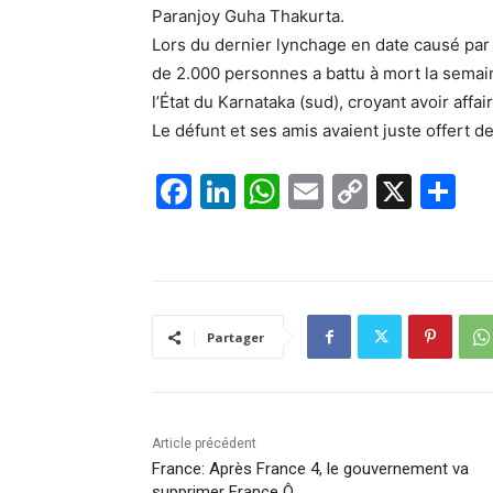
Paranjoy Guha Thakurta.
Lors du dernier lynchage en date causé par
de 2.000 personnes a battu à mort la semai
l’État du Karnataka (sud), croyant avoir affa
Le défunt et ses amis avaient juste offert d
F
Li
W
E
C
X
P
a
n
h
m
o
ar
c
k
at
ai
p
ta
e
e
s
l
y
g
b
dI
A
Li
er
Partager
o
n
p
n
o
p
k
k
Article précédent
France: Après France 4, le gouvernement va
supprimer France Ô