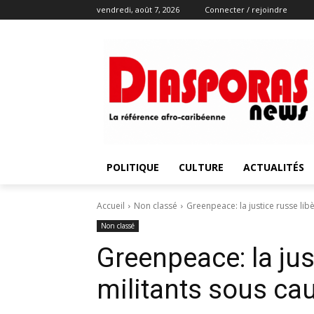
vendredi, août 7, 2026
Connecter / rejoindre
POLITIQUE
CULTURE
ACTUALITÉS
Accueil
Non classé
Greenpeace: la justice russe lib
Non classé
Greenpeace: la jus
militants sous ca