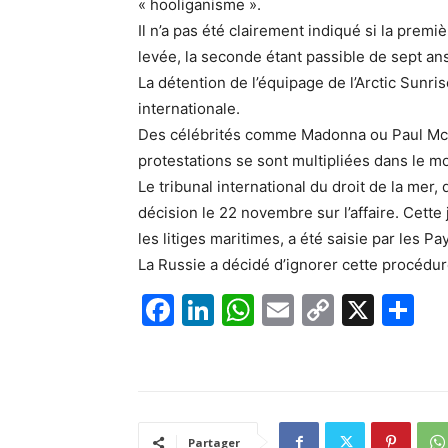
« hooliganisme ».
Il n’a pas été clairement indiqué si la premi
levée, la seconde étant passible de sept ans
La détention de l’équipage de l’Arctic Sunris
internationale.
Des célébrités comme Madonna ou Paul McCar
protestations se sont multipliées dans le m
Le tribunal international du droit de la mer
décision le 22 novembre sur l’affaire. Cette
les litiges maritimes, a été saisie par les Pa
La Russie a décidé d’ignorer cette procédur
F
Li
W
E
C
X
P
a
n
h
m
o
ar
c
k
at
ai
p
ta
e
e
s
l
y
g
b
dI
A
Li
er
Partager