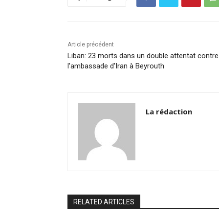
o
n
p
n
o
p
k
k
Article précédent
Liban: 23 morts dans un double attentat contre
l'ambassade d'Iran à Beyrouth
La rédaction
RELATED ARTICLES