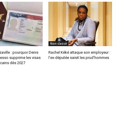
Non classé
aville : pourquoi Denis
Rachel Kéké attaque son employeur :
sso supprime les visas
l’ex-députée saisit les prud’hommes
icains dès 2027