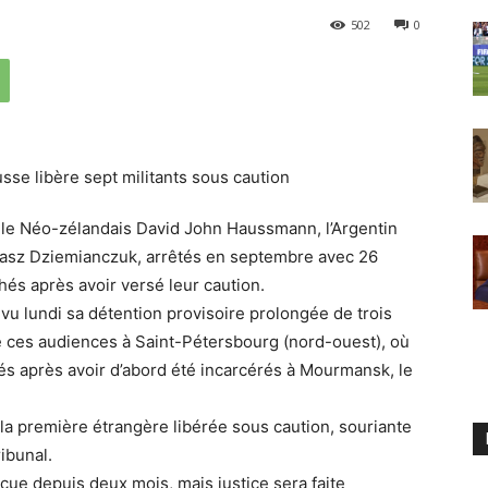
502
0
 le Néo-zélandais David John Haussmann, l’Argentin
masz Dziemianczuk, arrêtés en septembre avec 26
és après avoir versé leur caution.
t vu lundi sa détention provisoire prolongée de trois
de ces audiences à Saint-Pétersbourg (nord-ouest), où
és après avoir d’abord été incarcérés à Mourmansk, le
 la première étrangère libérée sous caution, souriante
ibunal.
reçue depuis deux mois, mais justice sera faite