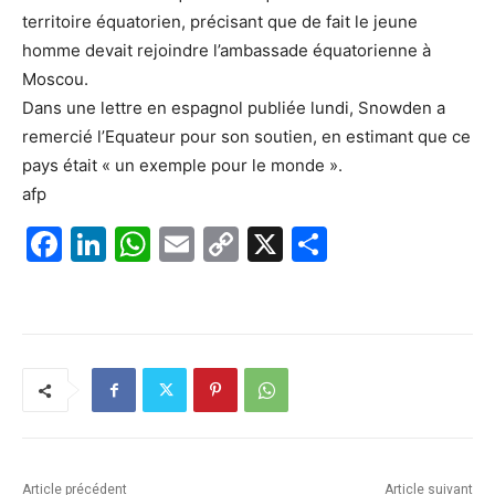
territoire équatorien, précisant que de fait le jeune
homme devait rejoindre l’ambassade équatorienne à
Moscou.
Dans une lettre en espagnol publiée lundi, Snowden a
remercié l’Equateur pour son soutien, en estimant que ce
pays était « un exemple pour le monde ».
afp
F
Li
W
E
C
X
P
a
n
h
m
o
ar
c
k
at
ai
p
ta
e
e
s
l
y
g
b
dI
A
Li
er
o
n
p
n
o
p
k
k
Article précédent
Article suivant