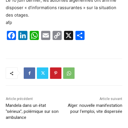
Le 10 juin dernier, les autorités algériennes ont affirmé
disposer « d’informations rassurantes » sur la situation
des otages.
afp
F
Li
W
E
C
X
P
a
n
h
m
o
ar
c
k
at
ai
p
ta
e
e
s
l
y
g
b
dI
A
Li
er
o
n
p
n
o
p
k
k
Article précédent
Article suivant
Mandela dans un état
Alger: nouvelle manifestation
"sérieux", polémique sur son
pour l'emploi, vite dispersée
ambulance