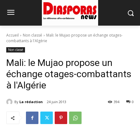
Accueil
Non classé
Mali: le Mujao propose un échange otages-
combattants à l'Algérie
Non classé
Mali: le Mujao propose un
échange otages-combattants
à l'Algérie
By
La rédaction
24 juin 2013
394
0