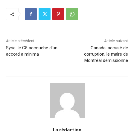
e
e
s
l
y
g
b
dI
A
Li
er
o
n
p
n
o
p
k
k
Article précédent
Article suivant
Syrie: le G8 accouche d'un
Canada: accusé de
accord a minima
corruption, le maire de
Montréal démissionne
La rédaction