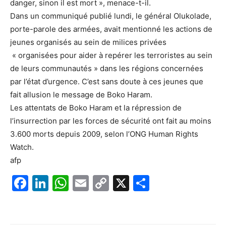
danger, sinon il est mort », menace-t-il.
Dans un communiqué publié lundi, le général Olukolade,
porte-parole des armées, avait mentionné les actions de
jeunes organisés au sein de milices privées
« organisées pour aider à repérer les terroristes au sein
de leurs communautés » dans les régions concernées
par l’état d’urgence. C’est sans doute à ces jeunes que
fait allusion le message de Boko Haram.
Les attentats de Boko Haram et la répression de
l’insurrection par les forces de sécurité ont fait au moins
3.600 morts depuis 2009, selon l’ONG Human Rights
Watch.
afp
F
Li
W
E
C
X
P
a
n
h
m
o
ar
c
k
at
ai
p
ta