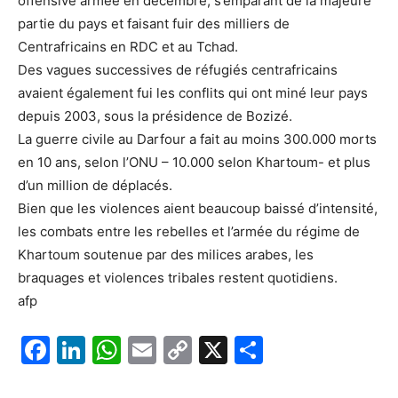
offensive armée en décembre, s’emparant de la majeure
partie du pays et faisant fuir des milliers de
Centrafricains en RDC et au Tchad.
Des vagues successives de réfugiés centrafricains
avaient également fui les conflits qui ont miné leur pays
depuis 2003, sous la présidence de Bozizé.
La guerre civile au Darfour a fait au moins 300.000 morts
en 10 ans, selon l’ONU – 10.000 selon Khartoum- et plus
d’un million de déplacés.
Bien que les violences aient beaucoup baissé d’intensité,
les combats entre les rebelles et l’armée du régime de
Khartoum soutenue par des milices arabes, les
braquages et violences tribales restent quotidiens.
afp
F
Li
W
E
C
X
P
a
n
h
m
o
ar