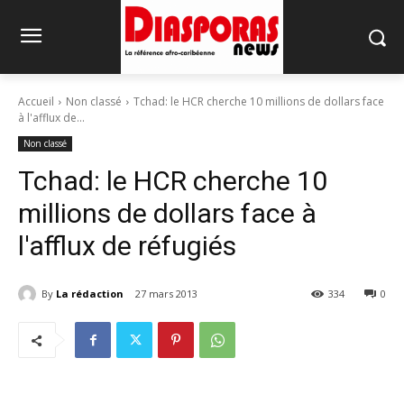
Accueil
Non classé
Tchad: le HCR cherche 10 millions de dollars face
à l'afflux de...
Non classé
Tchad: le HCR cherche 10
millions de dollars face à
l'afflux de réfugiés
By
La rédaction
27 mars 2013
334
0