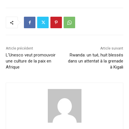
c
k
at
ai
p
ta
e
e
s
l
y
g
b
dI
A
Li
er
o
n
p
n
o
p
k
k
Article précédent
Article suivant
L'Unesco veut promouvoir
Rwanda: un tué, huit blessés
une culture de la paix en
dans un attentat à la grenade
Afrique
à Kigali