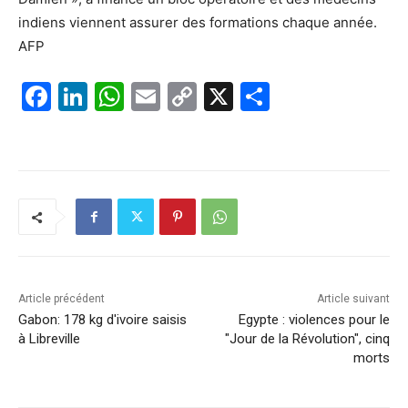
indiens viennent assurer des formations chaque année.
AFP
F
Li
W
E
C
X
P
a
n
h
m
o
ar
c
k
at
ai
p
ta
e
e
s
l
y
g
b
dI
A
Li
er
o
n
p
n
o
p
k
k
Article précédent
Article suivant
Gabon: 178 kg d'ivoire saisis
Egypte : violences pour le
à Libreville
"Jour de la Révolution", cinq
morts