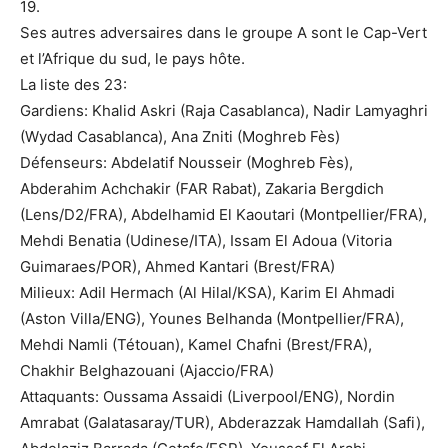
19.
Ses autres adversaires dans le groupe A sont le Cap-Vert
et l’Afrique du sud, le pays hôte.
La liste des 23:
Gardiens: Khalid Askri (Raja Casablanca), Nadir Lamyaghri
(Wydad Casablanca), Ana Zniti (Moghreb Fès)
Défenseurs: Abdelatif Nousseir (Moghreb Fès),
Abderahim Achchakir (FAR Rabat), Zakaria Bergdich
(Lens/D2/FRA), Abdelhamid El Kaoutari (Montpellier/FRA),
Mehdi Benatia (Udinese/ITA), Issam El Adoua (Vitoria
Guimaraes/POR), Ahmed Kantari (Brest/FRA)
Milieux: Adil Hermach (Al Hilal/KSA), Karim El Ahmadi
(Aston Villa/ENG), Younes Belhanda (Montpellier/FRA),
Mehdi Namli (Tétouan), Kamel Chafni (Brest/FRA),
Chakhir Belghazouani (Ajaccio/FRA)
Attaquants: Oussama Assaidi (Liverpool/ENG), Nordin
Amrabat (Galatasaray/TUR), Abderazzak Hamdallah (Safi),