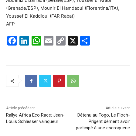
Abdelaziz Barrada (Getafe/ESP), Youssef El Arabi
(Grenade/ESP), Mounir El Hamdaoui (Fiorentina/ITA),
Youssef El Kaddioui (FAR Rabat)
AFP
F
Li
W
E
C
X
P
a
n
h
m
o
ar
c
k
at
ai
p
ta
e
e
s
l
y
g
b
dI
A
Li
er
o
n
p
n
o
p
k
k
Article précédent
Article suivant
Rallye Africa Eco Race: Jean-
Détenu au Togo, Le Floch-
Louis Schlesser vainqueur
Prigent dément avoir
participé à une escroquerie