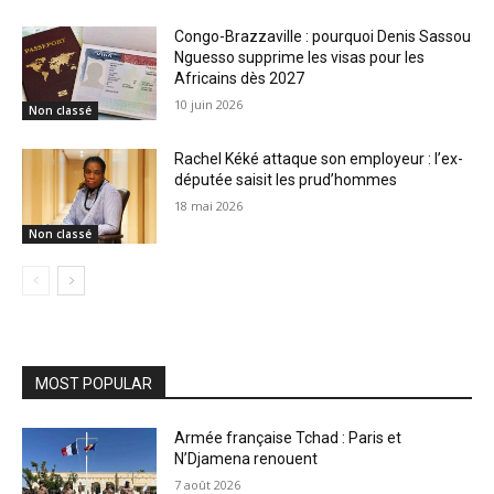
Congo-Brazzaville : pourquoi Denis Sassou
Nguesso supprime les visas pour les
Africains dès 2027
10 juin 2026
Non classé
Rachel Kéké attaque son employeur : l’ex-
députée saisit les prud’hommes
18 mai 2026
Non classé
MOST POPULAR
Armée française Tchad : Paris et
N’Djamena renouent
7 août 2026