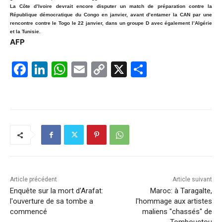
La Côte d’Ivoire devrait encore disputer un match de préparation contre la
République démocratique du Congo en janvier, avant d’entamer la CAN par une
rencontre contre le Togo le 22 janvier, dans un groupe D avec également l’Algérie
et la Tunisie.
AFP
F
Li
W
E
C
X
P
a
n
h
m
o
ar
c
k
at
ai
p
ta
e
e
s
l
y
g
b
dI
A
Li
er
o
n
p
n
o
p
k
k
Article précédent
Article suivant
Enquête sur la mort d'Arafat:
Maroc: à Taragalte,
l'ouverture de sa tombe a
l'hommage aux artistes
commencé
maliens "chassés" de