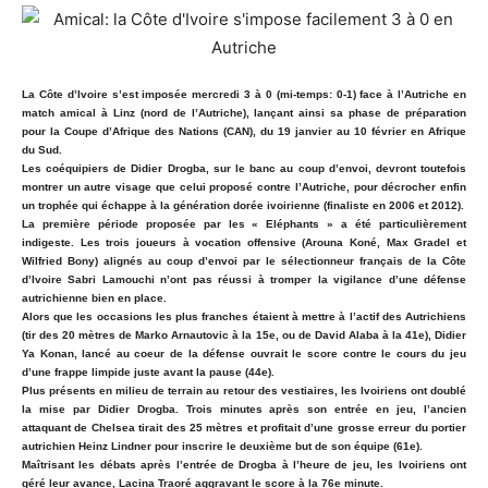
La Côte d’Ivoire s’est imposée mercredi 3 à 0 (mi-temps: 0-1) face à l’Autriche en
match amical à Linz (nord de l’Autriche), lançant ainsi sa phase de préparation
pour la Coupe d’Afrique des Nations (CAN), du 19 janvier au 10 février en Afrique
du Sud.
Les coéquipiers de Didier Drogba, sur le banc au coup d’envoi, devront toutefois
montrer un autre visage que celui proposé contre l’Autriche, pour décrocher enfin
un trophée qui échappe à la génération dorée ivoirienne (finaliste en 2006 et 2012).
La première période proposée par les « Eléphants » a été particulièrement
indigeste. Les trois joueurs à vocation offensive (Arouna Koné, Max Gradel et
Wilfried Bony) alignés au coup d’envoi par le sélectionneur français de la Côte
d’Ivoire Sabri Lamouchi n’ont pas réussi à tromper la vigilance d’une défense
autrichienne bien en place.
Alors que les occasions les plus franches étaient à mettre à l’actif des Autrichiens
(tir des 20 mètres de Marko Arnautovic à la 15e, ou de David Alaba à la 41e), Didier
Ya Konan, lancé au coeur de la défense ouvrait le score contre le cours du jeu
d’une frappe limpide juste avant la pause (44e).
Plus présents en milieu de terrain au retour des vestiaires, les Ivoiriens ont doublé
la mise par Didier Drogba. Trois minutes après son entrée en jeu, l’ancien
attaquant de Chelsea tirait des 25 mètres et profitait d’une grosse erreur du portier
autrichien Heinz Lindner pour inscrire le deuxième but de son équipe (61e).
Maîtrisant les débats après l’entrée de Drogba à l’heure de jeu, les Ivoiriens ont
géré leur avance, Lacina Traoré aggravant le score à la 76e minute.