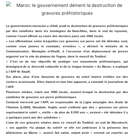
Le gouvernement marocain a réfuté jeudi la destruction de gravures préhistoriques
par des salafistes dans les montagnes du Haut-Atlas, dans le sud du royaume,
comme l’avait affirmé au cours des derniers jours une ONG locale.
« Les affirmations selon lesquelles ces gravures sur pierre ont été détruites sont,
comme vous pouvez le constater, erronées », a déclaré le ministre de la
Communication, Mustapha el-Khalfi, à l’occasion d’un déplacement de presse
organisé sur le site du plateau du Yagour, dans le massif du Toubkal.
« C’est un de nos objectifs de protéger ces monuments préhistoriques, qui
témoignent de la diversité culturelle et de la longue histoire » du Maroc, a expliqué
à l’AFP M. Khalfi.
Sur place, plus d’une douzaine de gravures du soleil étaient visibles sur des
rochers avoisinants. Elles étaient en bon état apparent, a constaté le journaliste de
l’AFP.
Plusieurs médias, citant une ONG locale, avaient évoqué la destruction par des
salafistes de gravures sur pierre préhistoriques.
Contacté mercredi par l’AFP, un responsable de la Ligue amazighe des droits de
l’Homme (LADH), Aboubakr Anghir, avait confirmé que des « gravures sur pierre
représentant le soleil », vieille « de plus de 8.000 ans », avaient « été détruites il y
a quelques jours par des salafistes ».
L’une de ces gravures situées dans ce massif du Toubkal, au sud de Marrakech,
« est appelée +la plaque du soleil+ et elle est antérieure à la présence des
phéniciens au Maroc », avait-il fait valoir, notant avoir « envoyé un courrier au