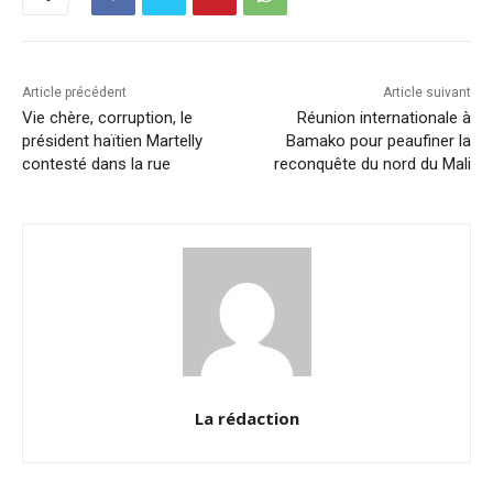
o
n
p
n
o
p
k
k
Article précédent
Article suivant
Vie chère, corruption, le
Réunion internationale à
président haïtien Martelly
Bamako pour peaufiner la
contesté dans la rue
reconquête du nord du Mali
La rédaction