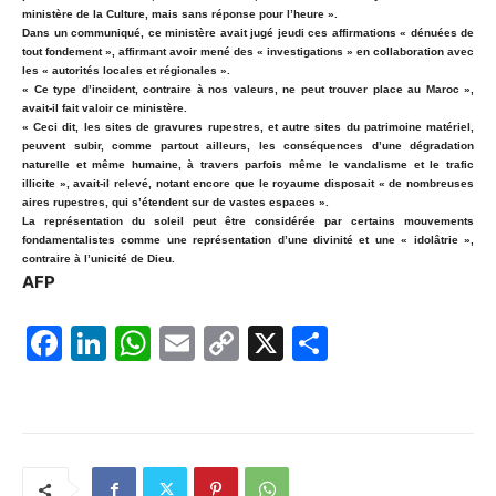
ministère de la Culture, mais sans réponse pour l’heure ».
Dans un communiqué, ce ministère avait jugé jeudi ces affirmations « dénuées de
tout fondement », affirmant avoir mené des « investigations » en collaboration avec
les « autorités locales et régionales ».
« Ce type d’incident, contraire à nos valeurs, ne peut trouver place au Maroc »,
avait-il fait valoir ce ministère.
« Ceci dit, les sites de gravures rupestres, et autre sites du patrimoine matériel,
peuvent subir, comme partout ailleurs, les conséquences d’une dégradation
naturelle et même humaine, à travers parfois même le vandalisme et le trafic
illicite », avait-il relevé, notant encore que le royaume disposait « de nombreuses
aires rupestres, qui s’étendent sur de vastes espaces ».
La représentation du soleil peut être considérée par certains mouvements
fondamentalistes comme une représentation d’une divinité et une « idolâtrie »,
contraire à l’unicité de Dieu.
AFP
F
Li
W
E
C
X
P
a
n
h
m
o
ar
c
k
at
ai
p
ta
e
e
s
l
y
g
b
dI
A
Li
er