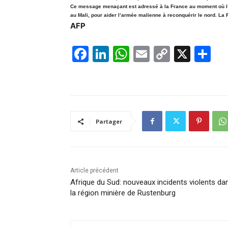
Ce message menaçant est adressé à la France au moment où l’Af
au Mali, pour aider l’armée malienne à reconquérir le nord. La 
AFP
F
Li
W
E
C
X
P
a
n
h
m
o
ar
c
k
at
ai
p
ta
e
e
s
l
y
g
b
dI
A
Li
er
Partager
o
n
p
n
o
p
k
k
Article précédent
Afrique du Sud: nouveaux incidents violents da
la région minière de Rustenburg