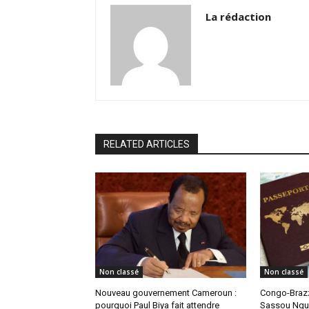
La rédaction
RELATED ARTICLES
Non classé
Non classé
Nouveau gouvernement Cameroun :
Congo-Brazz
pourquoi Paul Biya fait attendre
Sassou Ngue