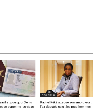
Non classé
aville : pourquoi Denis
Rachel Kéké attaque son employeur :
sso supprime les visas
l’ex-députée saisit les prud’hommes