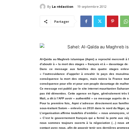
By
La rédaction
19 septembre 2012
Partager
Al-Qaïda au Maghreb islamique (Aqmi) a reproché mercredi à la
d’aboutir à « la mort des otages » français et à « davantage d
Dans ce message aux familles des quatre otages enlevé
« l’outrecuidance d’appeler à envahir le pays des musulman
conséquence la mort des otages, mais noiera la France tout
conséquence pour elle et pour son peuple davantage de malheu
Ce message est publié par le site internet mauritanien Saharam
pas été démenties. Cette agence en ligne, généralement très 
Mali, a dit à l’AFP avoir « authentifié » ce message auprès de 
Pour la première fois, Aqmi s’adresse directement aux famille
sous-traitant Satom – enlevés en 2010 dans le nord du Niger, qu
L’organisation affirme toutefois d’emblée: « nous annonçons, v
« C’est le gouvernement français qui a fermé la porte aux nég
nous sommes toujours ouverts à la négociation (…) nous att
contact avec nous, afin de pouvoir tenir ses dernières promess