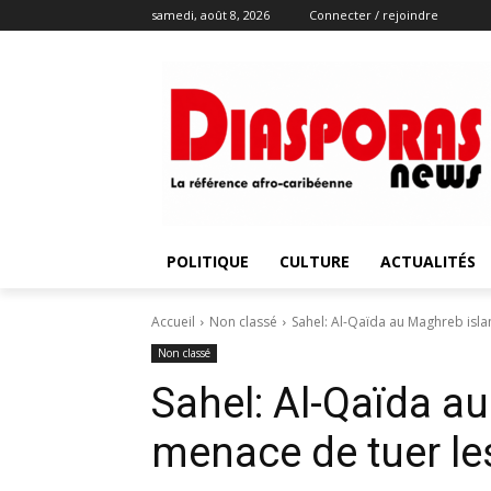
samedi, août 8, 2026
Connecter / rejoindre
POLITIQUE
CULTURE
ACTUALITÉS
Accueil
Non classé
Sahel: Al-Qaïda au Maghreb isla
Non classé
Sahel: Al-Qaïda a
menace de tuer le