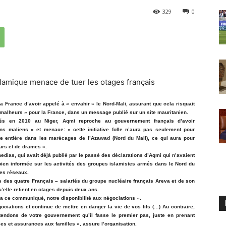
329
0
 France d’avoir appelé à « envahir » le Nord-Mali, assurant que cela risquait
e malheurs » pour la France, dans un message publié sur un site mauritanien.
s en 2010 au Niger, Aqmi reproche au gouvernement français d’avoir
s maliens » et menace: « cette initiative folle n’aura pas seulement pour
e entière dans les marécages de l’Azawad (Nord du Mali), ce qui aura pour
rs et de drames ».
edias, qui avait déjà publié par le passé des déclarations d’Aqmi qui n’avaient
bien informée sur les activités des groupes islamistes armés dans le Nord du
ses réseaux.
s des quatre Français – salariés du groupe nucléaire français Areva et de son
’elle retient en otages depuis deux ans.
ia ce communiqué, notre disponibilité aux négociations ».
ociations et continue de mettre en danger la vie de vos fils (…) Au contraire,
endons de votre gouvernement qu’il fasse le premier pas, juste en prenant
es et assurances aux familles », assure l’organisation.