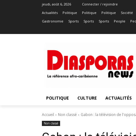
jeudi, août 6, 2026
Connecter / rejoindre
Actualités
Politique
Politique
Politique
Société
Gastronomie
Sports
Sports
Sports
People
Peo
POLITIQUE
CULTURE
ACTUALITÉS
Accueil
Non classé
Gabon : la télévision de l'opp
Non classé