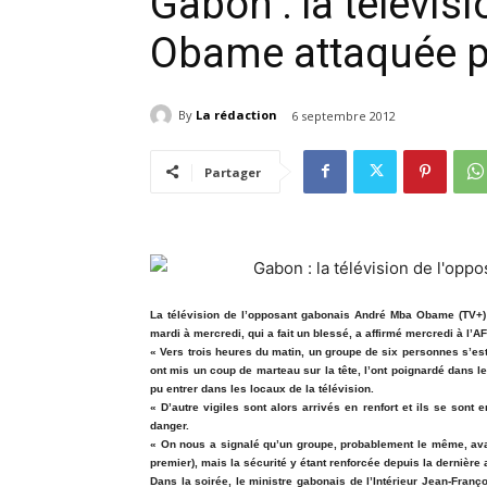
Gabon : la télévis
Obame attaquée p
By
La rédaction
6 septembre 2012
Partager
La télévision de l’opposant gabonais André Mba Obame (TV+) a
mardi à mercredi, qui a fait un blessé, a affirmé mercredi à l’
« Vers trois heures du matin, un groupe de six personnes s’est i
ont mis un coup de marteau sur la tête, l’ont poignardé dans le
pu entrer dans les locaux de la télévision.
« D’autre vigiles sont alors arrivés en renfort et ils se sont e
danger.
« On nous a signalé qu’un groupe, probablement le même, avait
premier), mais la sécurité y étant renforcée depuis la dernière a
Dans la soirée, le ministre gabonais de l’Intérieur Jean-Fra