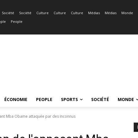
Société
Société
Culture
Culture
Culture
Médias
Médias
Monde
ple
People
ÉCONOMIE
PEOPLE
SPORTS
SOCIÉTÉ
MONDE
osant Mba Obame attaquée par des inconnus