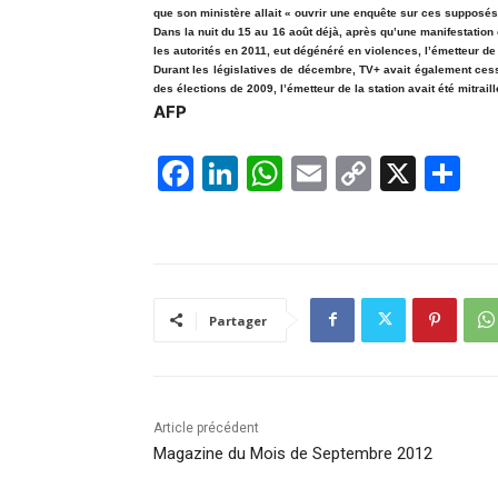
que son ministère allait « ouvrir une enquête sur ces supposés
Dans la nuit du 15 au 16 août déjà, après qu’une manifestation
les autorités en 2011, eut dégénéré en violences, l’émetteur 
Durant les législatives de décembre, TV+ avait également ces
des élections de 2009, l’émetteur de la station avait été mitra
AFP
F
Li
W
E
C
X
P
a
n
h
m
o
ar
c
k
at
ai
p
ta
e
e
s
l
y
g
b
dI
A
Li
er
Partager
o
n
p
n
o
p
k
k
Article précédent
Magazine du Mois de Septembre 2012