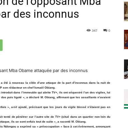
ion de l'opposant Mba
ar des inconnus
347
0
 été à nouveau la cible d’une attaque de la part d’inconnus dans la nuit de
AFP son rédacteur en chef Ismaël Obiang.
ntroduit dans l’immeuble qui abrite TV+, ils ont séquestré l’un des vigiles, lui
 dos puis ligoté », a déclaré M. Obiang, affirmant que les assaillants n’avaient
nfuis », a-t-il ajouté, précisant que les jours du vigile blessé n’étaient pas en
 tenté de pénétrer sur l’autre site de TV+ (situé dans un quartier non loin du
ttaque, ils se sont enfuis tout de suite », a raconté M. Obiang.
nçois Ndongou a exprimé sa « préoccupation » face à cet évènement, annonçant