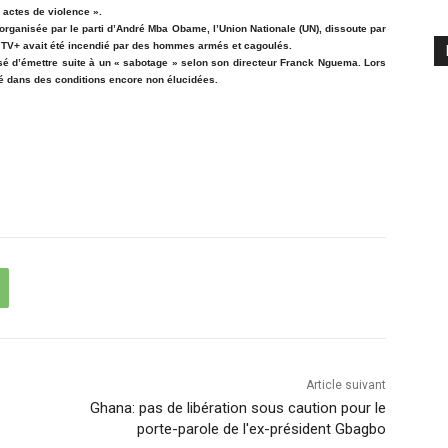
 actes de violence ».
 organisée par le parti d’André Mba Obame, l’Union Nationale (UN), dissoute par
de TV+ avait été incendié par des hommes armés et cagoulés.
sé d’émettre suite à un « sabotage » selon son directeur Franck Nguema. Lors
illé dans des conditions encore non élucidées.
Article suivant
Ghana: pas de libération sous caution pour le
porte-parole de l'ex-président Gbagbo