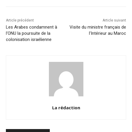
o
n
p
n
o
p
k
k
Article précédent
Article suivant
Les Arabes condamnent à
Visite du ministre français de
l'ONU la poursuite de la
l'Intérieur au Maroc
colonisation israélienne
La rédaction