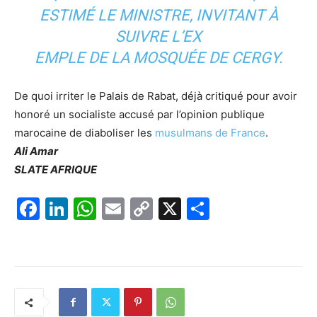
ESTIMÉ LE MINISTRE, INVITANT À
SUIVRE L’EX
EMPLE DE LA MOSQUÉE DE CERGY.
De quoi irriter le Palais de Rabat, déjà critiqué pour avoir
honoré un socialiste accusé par l’opinion publique
marocaine de diaboliser les
musulmans de France
.
Ali Amar
SLATE AFRIQUE
F
Li
W
E
C
X
P
a
n
h
m
o
ar
c
k
at
ai
p
ta
e
e
s
l
y
g
b
dI
A
Li
er