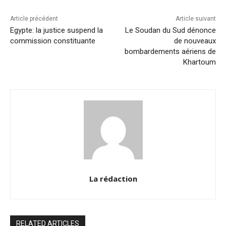
o
p
k
k
Article précédent
Article suivant
Egypte: la justice suspend la
Le Soudan du Sud dénonce
commission constituante
de nouveaux
bombardements aériens de
Khartoum
La rédaction
RELATED ARTICLES