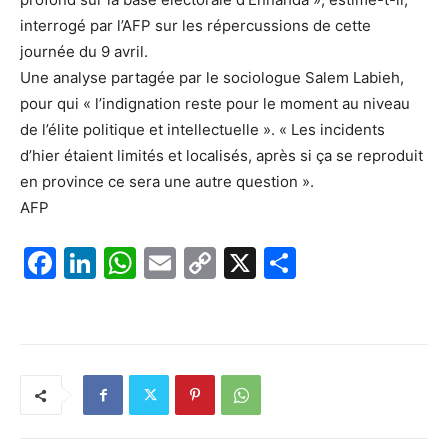
interrogé par l’AFP sur les répercussions de cette
journée du 9 avril.
Une analyse partagée par le sociologue Salem Labieh,
pour qui « l’indignation reste pour le moment au niveau
de l’élite politique et intellectuelle ». « Les incidents
d’hier étaient limités et localisés, après si ça se reproduit
en province ce sera une autre question ».
AFP
F
Li
W
E
C
X
P
a
n
h
m
o
ar
c
k
at
ai
p
ta
e
e
s
l
y
g
b
dI
A
Li
er
o
n
p
n