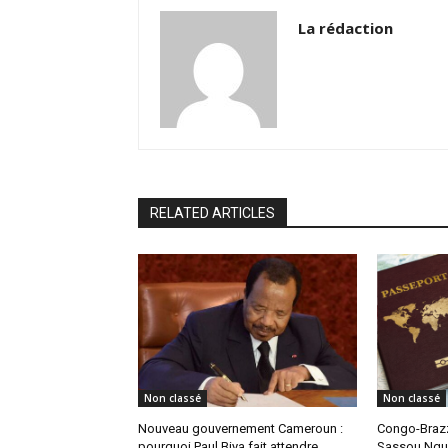
La rédaction
RELATED ARTICLES
Non classé
Non classé
Nouveau gouvernement Cameroun :
Congo-Brazz
pourquoi Paul Biya fait attendre
Sassou Ngue