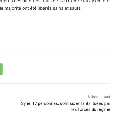
auprès des autorités. Plus de 200 d’entre eux y ont été
 majorité ont été libérés sains et saufs.
Article suivant
Syrie: 17 personnes, dont six enfants, tuées par
les forces du régime