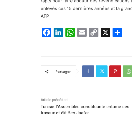
rapts pour faire aboutir des revendications 
enlevés ces 15 dernières années et la grande
AFP
F
Li
W
E
C
X
P
a
n
h
m
o
ar
c
k
at
ai
p
ta
e
e
s
l
y
g
b
dI
A
Li
er
Partager
o
n
p
n
o
p
k
k
Article précédent
Tunisie: l'Assemblée constituante entame ses
travaux et élit Ben Jaafar