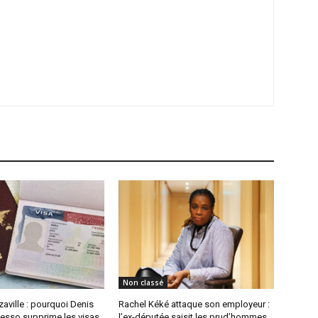
Non classé
aville : pourquoi Denis
Rachel Kéké attaque son employeur :
sso supprime les visas
l’ex-députée saisit les prud’hommes