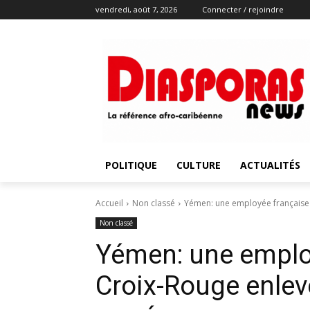
vendredi, août 7, 2026
Connecter / rejoindre
POLITIQUE
CULTURE
ACTUALITÉS
Accueil
Non classé
Yémen: une employée française
Non classé
Yémen: une employ
Croix-Rouge enle