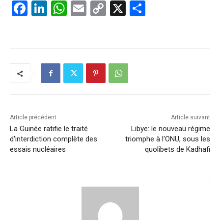
F
Li
W
E
C
X
P
a
n
h
m
o
ar
c
k
at
ai
p
ta
e
e
s
l
y
g
b
dI
A
Li
er
o
n
p
n
o
p
k
k
Article précédent
Article suivant
La Guinée ratifie le traité
Libye: le nouveau régime
d'interdiction complète des
triomphe à l'ONU, sous les
essais nucléaires
quolibets de Kadhafi