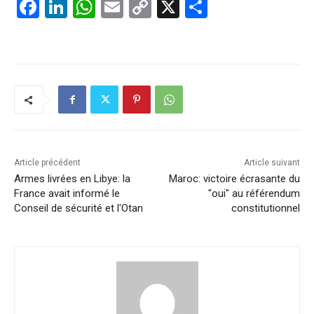
F
Li
W
E
C
X
P
a
n
h
m
o
ar
c
k
at
ai
p
ta
e
e
s
l
y
g
b
dI
A
Li
er
o
n
p
n
o
p
k
k
Article précédent
Article suivant
Armes livrées en Libye: la
Maroc: victoire écrasante du
France avait informé le
"oui" au référendum
Conseil de sécurité et l'Otan
constitutionnel