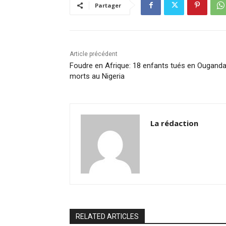
b
dI
A
Li
er
Partager
o
n
p
n
o
p
k
k
Article précédent
Foudre en Afrique: 18 enfants tués en Ouganda
morts au Nigeria
La rédaction
RELATED ARTICLES