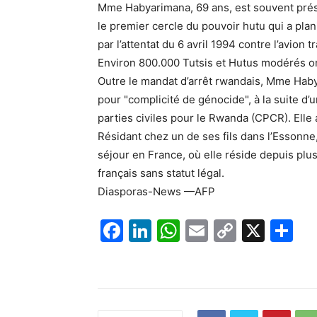
Mme Habyarimana, 69 ans, est souvent prés
le premier cercle du pouvoir hutu qui a pla
par l’attentat du 6 avril 1994 contre l’avion
Environ 800.000 Tutsis et Hutus modérés on
Outre le mandat d’arrêt rwandais, Mme Habya
pour "complicité de génocide", à la suite d’u
parties civiles pour le Rwanda (CPCR). Elle 
Résidant chez un de ses fils dans l’Essonne
séjour en France, où elle réside depuis plus 
français sans statut légal.
Diasporas-News —AFP
F
Li
W
E
C
X
P
a
n
h
m
o
ar
c
k
at
ai
p
ta
e
e
s
l
y
g