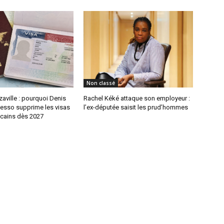
Non classé
aville : pourquoi Denis
Rachel Kéké attaque son employeur :
sso supprime les visas
l’ex-députée saisit les prud’hommes
icains dès 2027