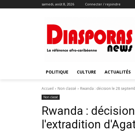
samedi, août 8, 2026
Connecter / rejoindre
POLITIQUE
CULTURE
ACTUALITÉS
Accueil
Non classé
Rwanda : décision le 28 septem
Non classé
Rwanda : décision
l'extradition d'A