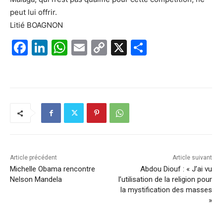
peut lui offrir.
Litié BOAGNON
F
Li
W
E
C
X
P
a
n
h
m
o
ar
c
k
at
ai
p
ta
e
e
s
l
y
g
b
dI
A
Li
er
o
n
p
n
o
p
k
k
Article précédent
Article suivant
Michelle Obama rencontre
Abdou Diouf : « J’ai vu
Nelson Mandela
l’utilisation de la religion pour
la mystification des masses
»