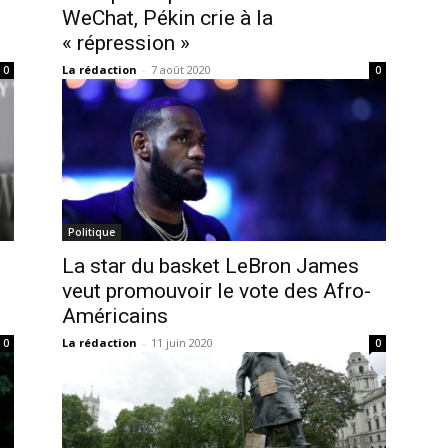
WeChat, Pékin crie à la
« répression »
La rédaction
-
7 août 2020
0
0
Politique
La star du basket LeBron James
veut promouvoir le vote des Afro-
Américains
La rédaction
-
11 juin 2020
0
0