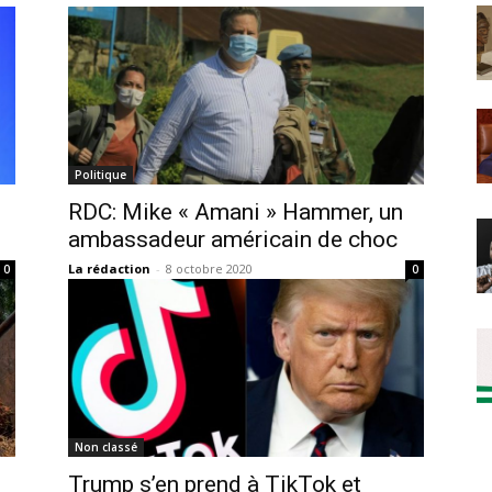
Politique
RDC: Mike « Amani » Hammer, un
ambassadeur américain de choc
La rédaction
-
8 octobre 2020
0
0
Non classé
Trump s’en prend à TikTok et