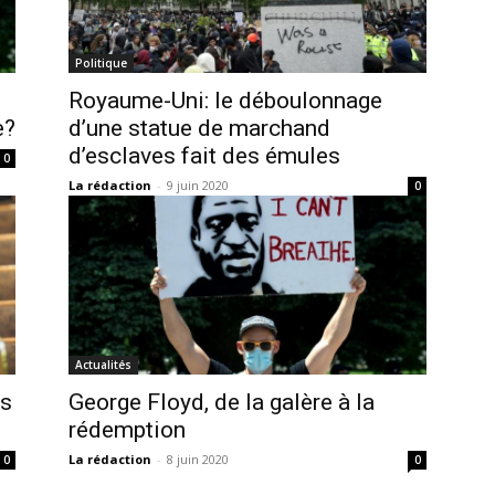
Politique
Royaume-Uni: le déboulonnage
e?
d’une statue de marchand
d’esclaves fait des émules
0
La rédaction
-
9 juin 2020
0
Actualités
es
George Floyd, de la galère à la
rédemption
La rédaction
-
8 juin 2020
0
0