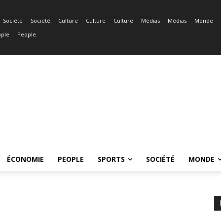
Société
Société
Culture
Culture
Culture
Médias
Médias
Monde
ple
People
ÉCONOMIE
PEOPLE
SPORTS
SOCIÉTÉ
MONDE