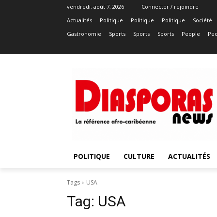
vendredi, août 7, 2026
Connecter / rejoindre
Actualités
Politique
Politique
Politique
Société
Gastronomie
Sports
Sports
Sports
People
Peo
POLITIQUE
CULTURE
ACTUALITÉS
Tags
USA
Tag:
USA