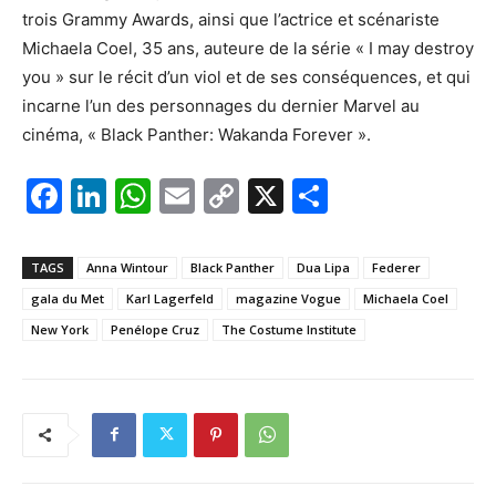
trois Grammy Awards, ainsi que l’actrice et scénariste
Michaela Coel, 35 ans, auteure de la série « I may destroy
you » sur le récit d’un viol et de ses conséquences, et qui
incarne l’un des personnages du dernier Marvel au
cinéma, « Black Panther: Wakanda Forever ».
F
Li
W
E
C
X
P
a
n
h
m
o
ar
c
k
at
ai
p
ta
TAGS
Anna Wintour
Black Panther
Dua Lipa
Federer
e
e
s
l
y
g
gala du Met
Karl Lagerfeld
magazine Vogue
Michaela Coel
b
dI
A
Li
er
New York
Penélope Cruz
The Costume Institute
o
n
p
n
o
p
k
k