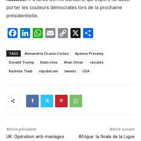
porter les couleurs démocrates lors de la prochaine
présidentielle.
F
Li
W
E
C
X
P
a
n
h
m
o
ar
c
k
at
ai
p
ta
TAGS
Alexandria Ocasio-Cortez
Ayanna Pressley
e
e
s
l
y
g
Donald Trump
Etats-Unis
Ilhan Omar
racistes
b
dI
A
Li
er
Rashida Tlaib
républicain
tweets
USA
o
n
p
n
o
p
k
k
Article précédent
Article suivant
UK: Opération anti-mariages
Afrique: la finale de la Ligue