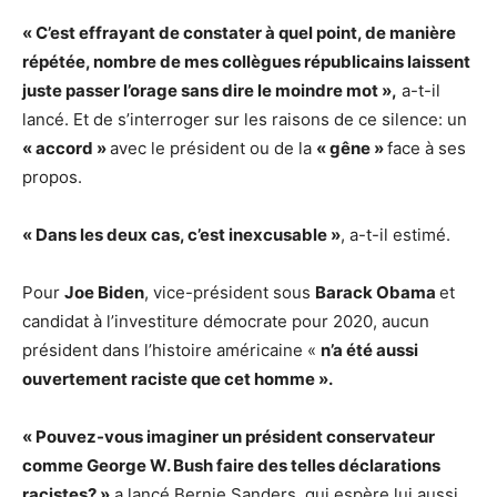
« C’est effrayant de constater à quel point, de manière
répétée, nombre de mes collègues républicains laissent
juste passer l’orage sans dire le moindre mot »,
a-t-il
lancé. Et de s’interroger sur les raisons de ce silence: un
« accord »
avec le président ou de la
« gêne »
face à ses
propos.
« Dans les deux cas, c’est inexcusable »
, a-t-il estimé.
Pour
Joe Biden
, vice-président sous
Barack Obama
et
candidat à l’investiture démocrate pour 2020, aucun
président dans l’histoire américaine «
n’a été aussi
ouvertement raciste que cet homme ».
« Pouvez-vous imaginer un président conservateur
comme George W. Bush faire des telles déclarations
racistes? »
a lancé Bernie Sanders, qui espère lui aussi