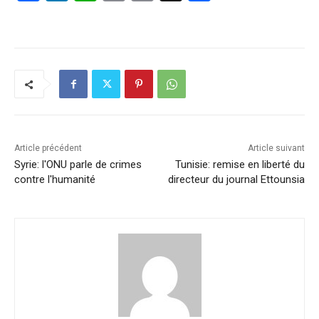
a
n
h
m
o
ar
c
k
at
ai
p
ta
e
e
s
l
y
g
b
dI
A
Li
er
o
n
p
n
o
p
k
k
Article précédent
Article suivant
Syrie: l'ONU parle de crimes
Tunisie: remise en liberté du
contre l'humanité
directeur du journal Ettounsia