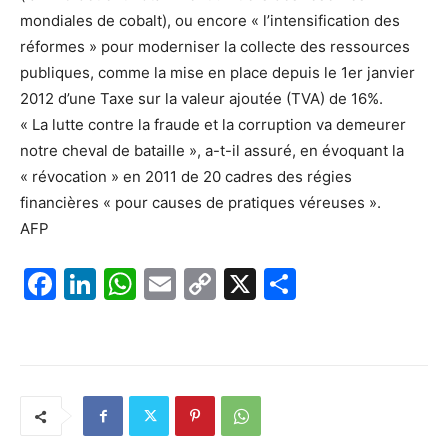
mondiales de cobalt), ou encore « l’intensification des
réformes » pour moderniser la collecte des ressources
publiques, comme la mise en place depuis le 1er janvier
2012 d’une Taxe sur la valeur ajoutée (TVA) de 16%.
« La lutte contre la fraude et la corruption va demeurer
notre cheval de bataille », a-t-il assuré, en évoquant la
« révocation » en 2011 de 20 cadres des régies
financières « pour causes de pratiques véreuses ».
AFP
F
Li
W
E
C
X
P
a
n
h
m
o
ar
c
k
at
ai
p
ta
e
e
s
l
y
g
b
dI
A
Li
er
o
n
p
n