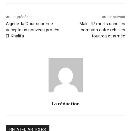
o
p
k
k
Article précédent
Article suivant
Algérie: la Cour suprême
Mali : 47 morts dans les
accepte un nouveau procès
combats entre rebelles
El-Khalifa
touareg et armée
La rédaction
RELATED ARTICLES