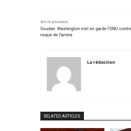
o
n
p
n
o
p
k
k
Article précédent
Soudan: Washington met en garde l'ONU contr
risque de famine
La rédaction
RELATED ARTICLES