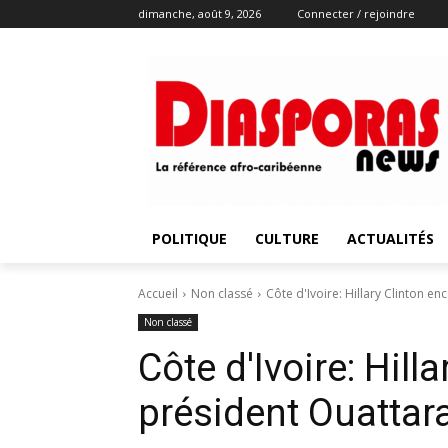
dimanche, août 9, 2026
Connecter / rejoindre
POLITIQUE
CULTURE
ACTUALITÉS
Accueil
Non classé
Côte d'Ivoire: Hillary Clinton e
Non classé
Côte d'Ivoire: Hill
président Ouattara