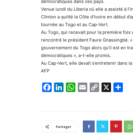
démocratiques dans ces pays.
Venue lundi du Liberia où elle a assisté à l
Clinton a quitté la Côte d’Ivoire en début d
tournée au Togo et au Cap-Vert.
Au Togo, qui recevait pour la première fois 
rencontré le président Faure Gnassingbé. «
gouvernement du Togo alors qu’il est en tra
démocratiques », a-t-elle promis.
Au Cap-Vert, elle devait s’entretenir dans l
AFP
F
Li
W
E
C
X
P
a
n
h
m
o
ar
c
k
at
ai
p
ta
e
e
s
l
y
g
b
dI
A
Li
er
Partager