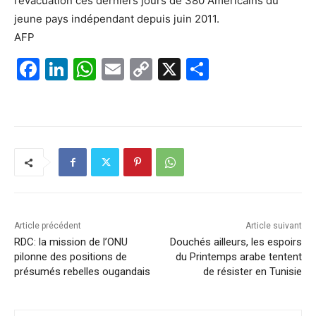
l’évacuation ces derniers jours de 380 Américains du
jeune pays indépendant depuis juin 2011.
AFP
F
Li
W
E
C
X
P
a
n
h
m
o
ar
c
k
at
ai
p
ta
e
e
s
l
y
g
b
dI
A
Li
er
o
n
p
n
o
p
k
k
Article précédent
Article suivant
RDC: la mission de l’ONU
Douchés ailleurs, les espoirs
pilonne des positions de
du Printemps arabe tentent
présumés rebelles ougandais
de résister en Tunisie