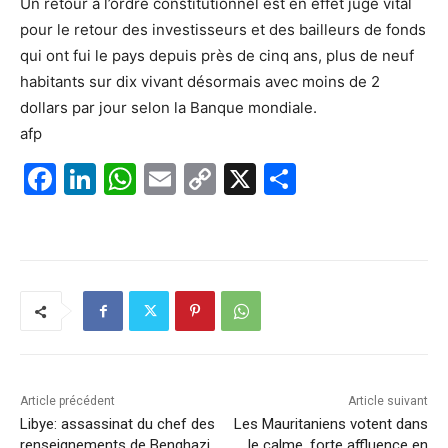
Un retour à l’ordre constitutionnel est en effet jugé vital
pour le retour des investisseurs et des bailleurs de fonds
qui ont fui le pays depuis près de cinq ans, plus de neuf
habitants sur dix vivant désormais avec moins de 2
dollars par jour selon la Banque mondiale.
afp
F
Li
W
E
C
X
P
a
n
h
m
o
ar
c
k
at
ai
p
ta
e
e
s
l
y
g
b
dI
A
Li
er
o
n
p
n
o
p
k
k
Article précédent
Article suivant
Libye: assassinat du chef des
Les Mauritaniens votent dans
renseignements de Benghazi
le calme, forte affluence en