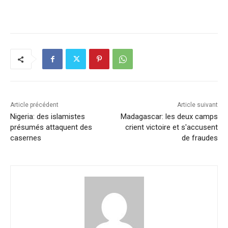
a
n
h
m
o
ar
c
k
at
ai
p
ta
e
e
s
l
y
g
b
dI
A
Li
er
o
n
p
n
o
p
k
k
Article précédent
Article suivant
Nigeria: des islamistes
Madagascar: les deux camps
présumés attaquent des
crient victoire et s'accusent
casernes
de fraudes