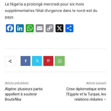
Le Nigeria a prolongé mercredi pour six mois
supplémentaires l’état d’urgence dans le nord-est du
pays.
F
Li
W
E
C
X
P
a
n
h
m
o
ar
c
k
at
ai
p
ta
e
e
s
l
y
g
b
dI
A
Li
er
o
n
p
n
o
p
k
k
Article précédent
Article suivant
Algérie: plusieurs partis
Crise diplomatique entre
appellent à soutenir
l'Egypte et la Turquie, les
Bouteflika
relations réduites –