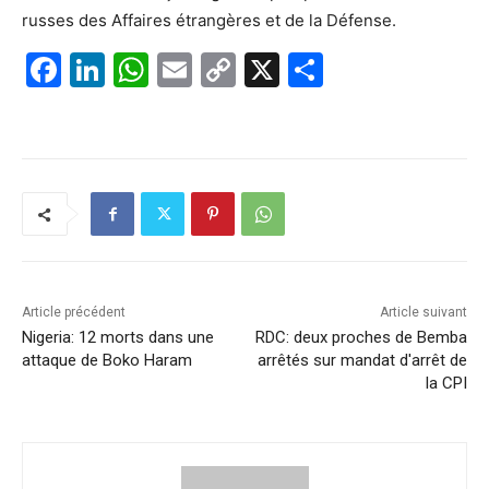
russes des Affaires étrangères et de la Défense.
F
Li
W
E
C
X
P
a
n
h
m
o
ar
c
k
at
ai
p
ta
e
e
s
l
y
g
b
dI
A
Li
er
o
n
p
n
o
p
k
k
Article précédent
Article suivant
Nigeria: 12 morts dans une
RDC: deux proches de Bemba
attaque de Boko Haram
arrêtés sur mandat d'arrêt de
la CPI