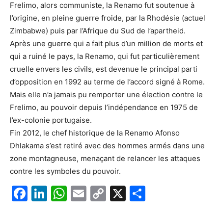
Frelimo, alors communiste, la Renamo fut soutenue à
l’origine, en pleine guerre froide, par la Rhodésie (actuel
Zimbabwe) puis par l’Afrique du Sud de l’apartheid.
Après une guerre qui a fait plus d’un million de morts et
qui a ruiné le pays, la Renamo, qui fut particulièrement
cruelle envers les civils, est devenue le principal parti
d’opposition en 1992 au terme de l’accord signé à Rome.
Mais elle n’a jamais pu remporter une élection contre le
Frelimo, au pouvoir depuis l’indépendance en 1975 de
l’ex-colonie portugaise.
Fin 2012, le chef historique de la Renamo Afonso
Dhlakama s’est retiré avec des hommes armés dans une
zone montagneuse, menaçant de relancer les attaques
contre les symboles du pouvoir.
F
Li
W
E
C
X
P
a
n
h
m
o
ar