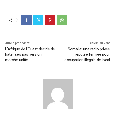
c
k
at
ai
p
ta
e
e
s
l
y
g
b
dI
A
Li
er
o
n
p
n
o
p
k
k
Article précédent
Article suivant
L'Afrique de l'Ouest décide de
Somalie: une radio privée
hâter ses pas vers un
réputée fermée pour
marché unifié
occupation illégale de local