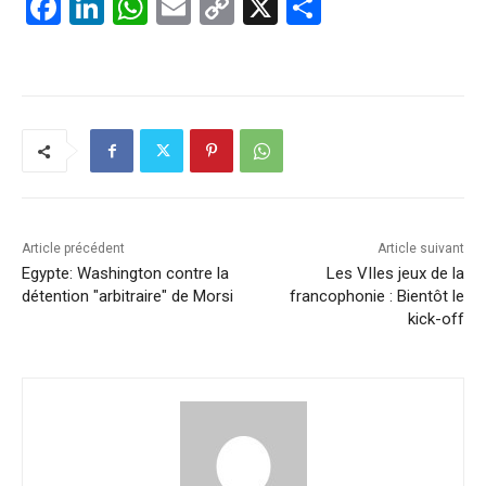
F
Li
W
E
C
X
P
a
n
h
m
o
ar
c
k
at
ai
p
ta
e
e
s
l
y
g
b
dI
A
Li
er
o
n
p
n
o
p
k
k
Article précédent
Article suivant
Egypte: Washington contre la
Les VIIes jeux de la
détention "arbitraire" de Morsi
francophonie : Bientôt le
kick-off