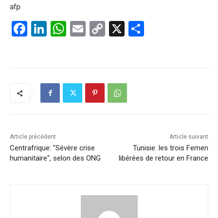
afp
F
Li
W
E
C
X
P
a
n
h
m
o
ar
c
k
at
ai
p
ta
e
e
s
l
y
g
b
dI
A
Li
er
o
n
p
n
o
p
k
k
Article précédent
Article suivant
Centrafrique: "Sévère crise
Tunisie: les trois Femen
humanitaire", selon des ONG
libérées de retour en France