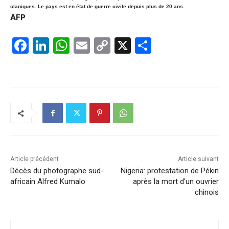
claniques. Le pays est en état de guerre civile depuis plus de 20 ans.
AFP
F
Li
W
E
C
X
P
a
n
h
m
o
ar
c
k
at
ai
p
ta
e
e
s
l
y
g
b
dI
A
Li
er
o
n
p
n
o
p
k
k
Article précédent
Article suivant
Décès du photographe sud-
Nigeria: protestation de Pékin
africain Alfred Kumalo
après la mort d'un ouvrier
chinois