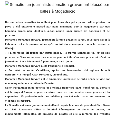
Un journaliste somalien travaillant pour l’une des principales radios privées du
pays a été gravement blessé par balle dimanche soir à Mogadiscio par des
hommes armés non identifiés, a-t-on appris lundi auprès de collègues et de
proches.
Mohamed Mohamud Turyare, journaliste à radio Shabelle, a reçu plusieurs balles à
l’abdomen et à la poitrine alors qu’il sortait d’une mosquée, dans le district de
Wadajir.
« Il a au moins été touché par quatre balles, » a affirmé Mohamed Ali, l’un de ses
proches. « Nous ne savons pas encore pourquoi ils s’en sont pris à lui, c’est un
journaliste, il n’a fait de mal à personne, » a-t-il ajouté.
Mohamed Mohamud Turyare a été transporté à l’hôpital.
« Son état de santé s’améliore, après une intervention chirurgicale la nuit
dernière, » a indiqué Adan Mohamed, un collègue.
Mohamed Mohamud Turyare est le cinquième journaliste de radio Shabelle visé par
une attaque depuis le début de l’année.
Selon l’organisation de défense des médias Reporters sans frontières, la Somalie
est le pays d’Afrique le plus meurtrier pour les journalistes: entre janvier et fin
septembre, 15 professionnels des médias y ont été tués, dans des attentats ou
victimes de meurtre.
La Somalie est sans gouvernement effectif depuis la chute du président Siad Barre
en 1991. L’absence d’Etat a favorisé l’émergence de chefs de guerre, de
mouvements islamistes, de groupes de pirates et elle a renforcé les rivalités