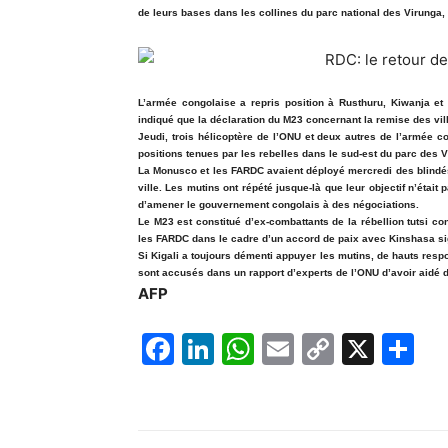
de leurs bases dans les collines du parc national des Virunga
L’armée congolaise a repris position à Rusthuru, Kiwanja et
indiqué que la déclaration du M23 concernant la remise des vil
Jeudi, trois hélicoptère de l’ONU et deux autres de l’armée 
positions tenues par les rebelles dans le sud-est du parc des
La Monusco et les FARDC avaient déployé mercredi des blindés 
ville. Les mutins ont répété jusque-là que leur objectif n’était
d’amener le gouvernement congolais à des négociations.
Le M23 est constitué d’ex-combattants de la rébellion tutsi c
les FARDC dans le cadre d’un accord de paix avec Kinshasa sign
Si Kigali a toujours démenti appuyer les mutins, de hauts res
sont accusés dans un rapport d’experts de l’ONU d’avoir aidé d
AFP
F
Li
W
E
C
X
P
a
n
h
m
o
ar
c
k
at
ai
p
ta
e
e
s
l
y
g