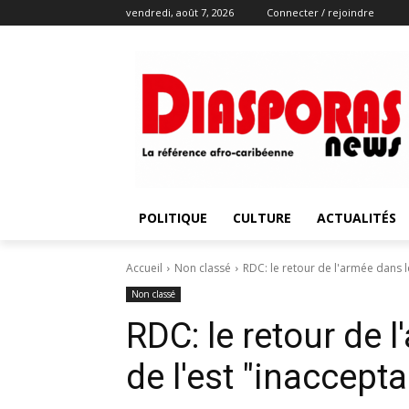
vendredi, août 7, 2026
Connecter / rejoindre
POLITIQUE
CULTURE
ACTUALITÉS
Accueil
Non classé
RDC: le retour de l'armée dans le
Non classé
RDC: le retour de l
de l'est "inaccept