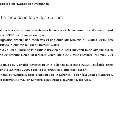
, adossé au Rwanda et à l’Ouganda.
 dans les autres localités depuis le milieu de la semaine. La Monusco avait
les à l’ONU ne la concernait pas.
congolaise ont tiré des roquettes et des obus sur Nkokwe et Bukima, deux des
 Virunga, à environ 50 km au nord de Goma.
à 25 km au nord de la capitale provinciale, pour prévenir toute attaque sur la
 pas de prendre Goma, ni d’autres villes, mais de « faire entendre leur voix » et
ongolaise du Congrès national pour la défense du peuple (CNDP), intégrés dans
é le 23 mars 2009, dont ils réclament la pleine application.
ponsables rwandais, dont le ministre de la Défense, le général James Kabarebe,
irectement le M23 en lui fournissant armes, munitions, recrues.