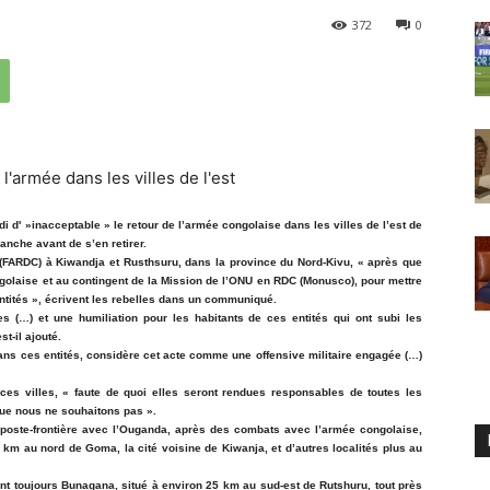
372
0
 d' »inacceptable » le retour de l’armée congolaise dans les villes de l’est de
nche avant de s’en retirer.
(FARDC) à Kiwandja et Rusthsuru, dans la province du Nord-Kivu, « après que
ongolaise et au contingent de la Mission de l’ONU en RDC (Monusco), pour mettre
 entités », écrivent les rebelles dans un communiqué.
s (…) et une humiliation pour les habitants de ces entités qui ont subi les
t-il ajouté.
ans ces entités, considère cet acte comme une offensive militaire engagée (…)
es villes, « faute de quoi elles seront rendues responsables de toutes les
que nous ne souhaitons pas ».
nt poste-frontière avec l’Ouganda, après des combats avec l’armée congolaise,
0 km au nord de Goma, la cité voisine de Kiwanja, et d’autres localités plus au
lent toujours Bunagana, situé à environ 25 km au sud-est de Rutshuru, tout près