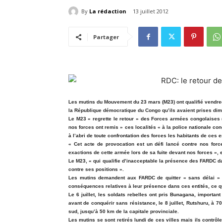
By
La rédaction
13 juillet 2012
Partager
Les mutins du Mouvement du 23 mars (M23) ont qualifié vendredi
la République démocratique du Congo qu’ils avaient prises dima
Le M23 « regrette le retour » des Forces armées congolaises 
nos forces ont remis » ces localités « à la police nationale c
à l’abri de toute confrontation des forces les habitants de ces
« Cet acte de provocation est un défi lancé contre nos force
exactions de cette armée lors de sa fuite devant nos forces », es
Le M23, « qui qualifie d’inacceptable la présence des FARDC d
contre ses positions ».
Les mutins demandent aux FARDC de quitter « sans délai » c
conséquences relatives à leur présence dans ces entités, ce 
Le 6 juillet, les soldats rebelles ont pris Bunagana, importa
avant de conquérir sans résistance, le 8 juillet, Rutshuru, à 7
sud, jusqu’à 50 km de la capitale provinciale.
Les mutins se sont retirés lundi de ces villes mais ils contrô