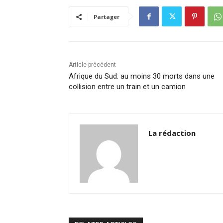
b
dI
A
Li
er
Partager
o
n
p
n
o
p
k
k
Article précédent
Afrique du Sud: au moins 30 morts dans une
collision entre un train et un camion
La rédaction