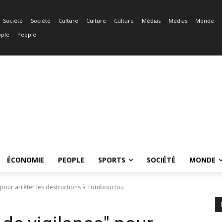
Société
Société
Culture
Culture
Culture
Médias
Médias
Monde
ple
People
ÉCONOMIE
PEOPLE
SPORTS
SOCIÉTÉ
MONDE
" pour arrêter les destructions à Tombouctou