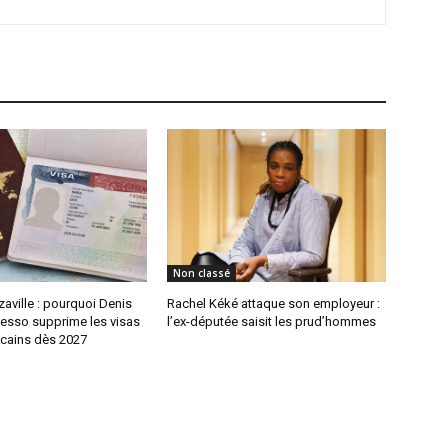
Non classé
aville : pourquoi Denis
Rachel Kéké attaque son employeur :
sso supprime les visas
l’ex-députée saisit les prud’hommes
icains dès 2027