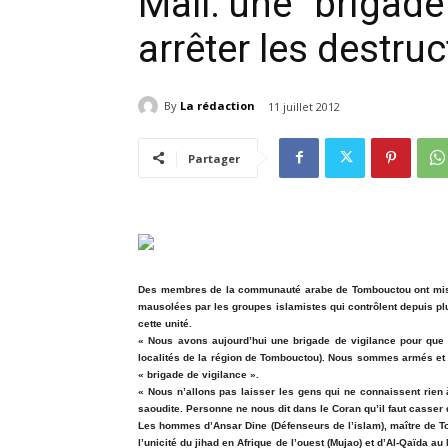
Mali: une "brigade
arrêter les destr
By
La rédaction
11 juillet 2012
Partager
Des membres de la communauté arabe de Tombouctou ont mis e
mausolées par les groupes islamistes qui contrôlent depuis pl
cette unité.
« Nous avons aujourd’hui une brigade de vigilance pour qu
localités de la région de Tombouctou). Nous sommes armés et il
« brigade de vigilance ».
« Nous n’allons pas laisser les gens qui ne connaissent rien à 
saoudite. Personne ne nous dit dans le Coran qu’il faut casser d
Les hommes d’Ansar Dine (Défenseurs de l’islam), maître de T
l’unicité du jihad en Afrique de l’ouest (Mujao) et d’Al-Qaïda