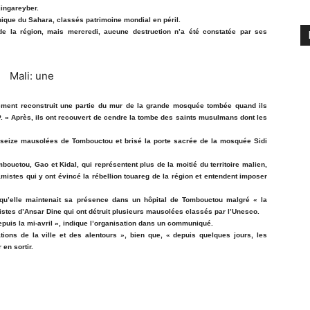
jingareyber.
hique du Sahara, classés patrimoine mondial en péril.
de la région, mais mercredi, aucune destruction n’a été constatée par ses
dement reconstruit une partie du mur de la grande mosquée tombée quand ils
P. « Après, ils ont recouvert de cendre la tombe des saints musulmans dont les
es seize mausolées de Tombouctou et brisé la porte sacrée de la mosquée Sidi
mbouctou, Gao et Kidal, qui représentent plus de la moitié du territoire malien,
mistes qui y ont évincé la rébellion touareg de la région et entendent imposer
 qu’elle maintenait sa présence dans un hôpital de Tombouctou malgré « la
amistes d’Ansar Dine qui ont détruit plusieurs mausolées classés par l’Unesco.
puis la mi-avril », indique l’organisation dans un communiqué.
ons de la ville et des alentours », bien que, « depuis quelques jours, les
 en sortir.