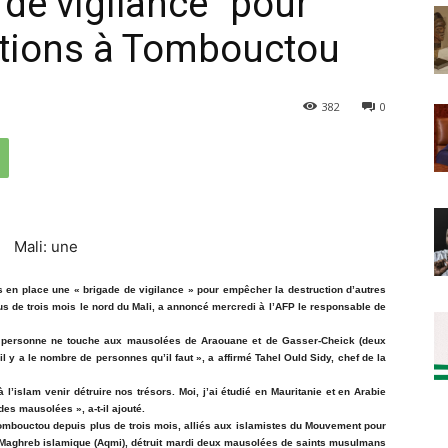
 de vigilance" pour
uctions à Tombouctou
382
0
n place une « brigade de vigilance » pour empêcher la destruction d’autres
us de trois mois le nord du Mali, a annoncé mercredi à l’AFP le responsable de
e personne ne touche aux mausolées de Araouane et de Gasser-Cheick (deux
 y a le nombre de personnes qu’il faut », a affirmé Tahel Ould Sidy, chef de la
l’islam venir détruire nos trésors. Moi, j’ai étudié en Mauritanie et en Arabie
es mausolées », a-t-il ajouté.
ombouctou depuis plus de trois mois, alliés aux islamistes du Mouvement pour
 au Maghreb islamique (Aqmi), détruit mardi deux mausolées de saints musulmans