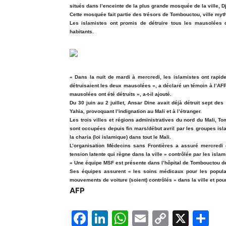
situés dans l’enceinte de la plus grande mosquée de la ville, D
Cette mosquée fait partie des trésors de Tombouctou, ville myt
Les islamistes ont promis de détruire tous les mausolées 
habitants.
« Dans la nuit de mardi à mercredi, les islamistes ont rapi
détruisaient les deux mausolées », a déclaré un témoin à l’AF
mausolées ont été détruits », a-t-il ajouté.
Du 30 juin au 2 juillet, Ansar Dine avait déjà détruit sept d
Yahia, provoquant l’indignation au Mali et à l’étranger.
Les trois villes et régions administratives du nord du Mali, To
sont occupées depuis fin mars/début avril par les groupes isla
la charia (loi islamique) dans tout le Mali.
L’organisation Médecins sans Frontières a assuré mercredi
tension latente qui règne dans la ville » contrôlée par les isl
« Une équipe MSF est présente dans l’hôpital de Tombouctou de
Ses équipes assurent « les soins médicaux pour les populati
mouvements de voiture (soient) contrôlés » dans la ville et pour
AFP
F
Li
W
E
C
X
P