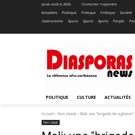
jeudi, août 6, 2026
Connecter / rejoindre
Actualités
Politique
Politique
Politique
Société
Gastronomie
Sports
Sports
Sports
People
Peo
POLITIQUE
CULTURE
ACTUALITÉS
Accueil
Non classé
Mali: une "brigade de vigilance
Non classé