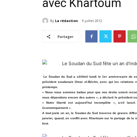
avec Khartoum
By
La rédaction
9 juillet 2012
Partager
Le Soudan du Sud a célébré lundi le 1er anniversaire de s
président soudanais Omar el-Béchir, avec qui les relations r
printemps.
« Nous nous sommes battus pour que nos droits soient recon
nous dépendons encore des autres », a déclaré le président su
« Notre liberté est aujourd’hui incomplète », a-t-il lan
économiquement ».
A tout juste un an, le Soudan du Sud traverse de graves diffi
janvier, quand, en conflit avec Khartoum sur le partage de la 
brut.