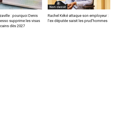
Non classé
aville : pourquoi Denis
Rachel Kéké attaque son employeur :
sso supprime les visas
l’ex-députée saisit les prud’hommes
icains dès 2027