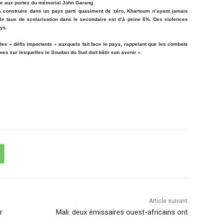
mée aux portes du mémorial John Garang.
e à construire dans un pays parti quasiment de zéro, Khartoum n’ayant jamais
, le taux de scolarisation dans le secondaire est d’à peine 6%. Des violences
ays.
les « défis importants » auxquels fait face le pays, rappelant que les combats
mes sur lesquelles le Soudan du Sud doit bâtir son avenir ».
Article suivant
r
Mali: deux émissaires ouest-africains ont