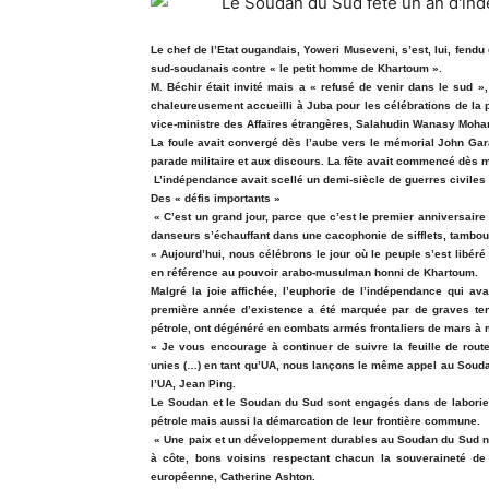
Le chef de l’Etat ougandais, Yoweri Museveni, s’est, lui, fend
sud-soudanais contre « le petit homme de Khartoum ».
M. Béchir était invité mais a « refusé de venir dans le sud »,
chaleureusement accueilli à Juba pour les célébrations de la 
vice-ministre des Affaires étrangères, Salahudin Wanasy Moh
La foule avait convergé dès l’aube vers le mémorial John Gara
parade militaire et aux discours. La fête avait commencé dès 
L’indépendance avait scellé un demi-siècle de guerres civiles q
Des « défis importants »
« C’est un grand jour, parce que c’est le premier anniversaire
danseurs s’échauffant dans une cacophonie de sifflets, tambou
« Aujourd’hui, nous célébrons le jour où le peuple s’est libér
en référence au pouvoir arabo-musulman honni de Khartoum.
Malgré la joie affichée, l’euphorie de l’indépendance qui ava
première année d’existence a été marquée par de graves tens
pétrole, ont dégénéré en combats armés frontaliers de mars à 
« Je vous encourage à continuer de suivre la feuille de route
unies (…) en tant qu’UA, nous lançons le même appel au Soudan
l’UA, Jean Ping.
Le Soudan et le Soudan du Sud sont engagés dans de laborieus
pétrole mais aussi la démarcation de leur frontière commune.
« Une paix et un développement durables au Soudan du Sud ne 
à côte, bons voisins respectant chacun la souveraineté de
européenne, Catherine Ashton.