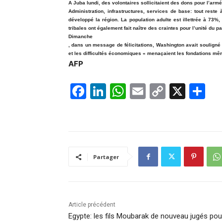
A Juba lundi, des volontaires sollicitaient des dons pour l’ar
Administration, infrastructures, services de base: tout rest
développé la région. La population adulte est illettrée à 73%
tribales ont également fait naître des craintes pour l’unité du p
Dimanche
, dans un message de félicitations, Washington avait souligné 
et les difficultés économiques « menaçaient les fondations mê
AFP
F
Li
W
E
C
X
P
a
n
h
m
o
ar
c
k
at
ai
p
ta
e
e
s
l
y
g
b
dI
A
Li
er
Partager
o
n
p
n
o
p
k
k
Article précédent
Egypte: les fils Moubarak de nouveau jugés pou