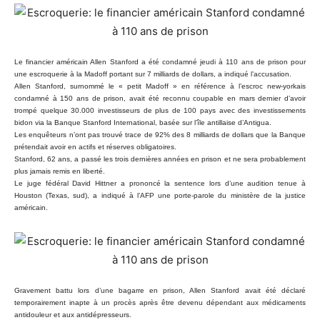
Le financier américain Allen Stanford a été condamné jeudi à 110 ans de prison pour
une escroquerie à la Madoff portant sur 7 milliards de dollars, a indiqué l’accusation.
Allen Stanford, surnommé le « petit Madoff » en référence à l’escroc new-yorkais
condamné à 150 ans de prison, avait été reconnu coupable en mars dernier d’avoir
trompé quelque 30.000 investisseurs de plus de 100 pays avec des investissements
bidon via la Banque Stanford International, basée sur l’île antillaise d’Antigua.
Les enquêteurs n’ont pas trouvé trace de 92% des 8 milliards de dollars que la Banque
prétendait avoir en actifs et réserves obligatoires.
Stanford, 62 ans, a passé les trois dernières années en prison et ne sera probablement
plus jamais remis en liberté.
Le juge fédéral David Hittner a prononcé la sentence lors d’une audition tenue à
Houston (Texas, sud), a indiqué à l’AFP une porte-parole du ministère de la justice
américain.
Gravement battu lors d’une bagarre en prison, Allen Stanford avait été déclaré
temporairement inapte à un procès après être devenu dépendant aux médicaments
antidouleur et aux antidépresseurs.