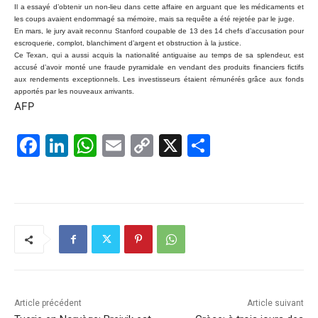
Il a essayé d’obtenir un non-lieu dans cette affaire en arguant que les médicaments et
les coups avaient endommagé sa mémoire, mais sa requête a été rejetée par le juge.
En mars, le jury avait reconnu Stanford coupable de 13 des 14 chefs d’accusation pour
escroquerie, complot, blanchiment d’argent et obstruction à la justice.
Ce Texan, qui a aussi acquis la nationalité antiguaise au temps de sa splendeur, est
accusé d’avoir monté une fraude pyramidale en vendant des produits financiers fictifs
aux rendements exceptionnels. Les investisseurs étaient rémunérés grâce aux fonds
apportés par les nouveaux arrivants.
AFP
F
Li
W
E
C
X
P
a
n
h
m
o
ar
c
k
at
ai
p
ta
e
e
s
l
y
g
b
dI
A
Li
er
o
n
p
n
o
p
k
k
Article précédent
Article suivant