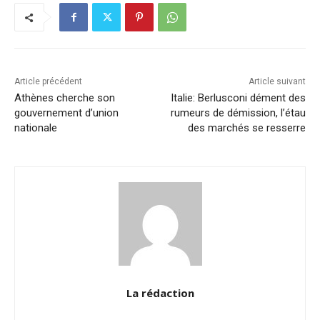
b
dI
A
Li
er
o
n
p
n
o
p
k
k
Article précédent
Article suivant
Athènes cherche son
Italie: Berlusconi dément des
gouvernement d’union
rumeurs de démission, l’étau
nationale
des marchés se resserre
La rédaction