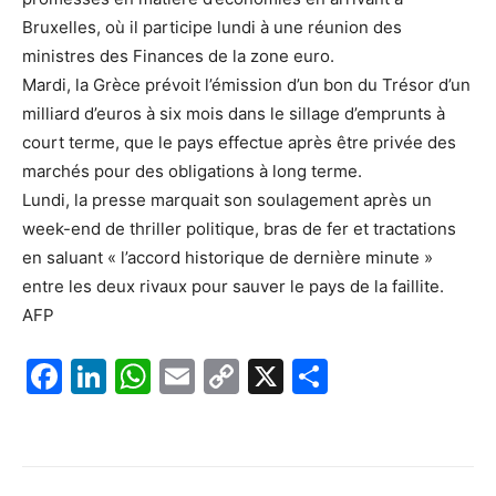
Bruxelles, où il participe lundi à une réunion des
ministres des Finances de la zone euro.
Mardi, la Grèce prévoit l’émission d’un bon du Trésor d’un
milliard d’euros à six mois dans le sillage d’emprunts à
court terme, que le pays effectue après être privée des
marchés pour des obligations à long terme.
Lundi, la presse marquait son soulagement après un
week-end de thriller politique, bras de fer et tractations
en saluant « l’accord historique de dernière minute »
entre les deux rivaux pour sauver le pays de la faillite.
AFP
F
Li
W
E
C
X
P
a
n
h
m
o
ar
c
k
at
ai
p
ta
e
e
s
l
y
g