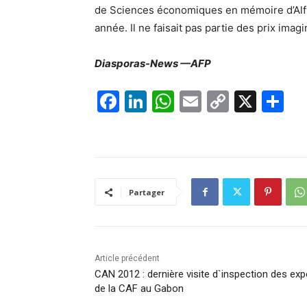
de Sciences économiques en mémoire d’Alfre
année. Il ne faisait pas partie des prix imag
Diasporas-News —AFP
F
Li
W
E
C
X
P
a
n
h
m
o
ar
c
k
at
ai
p
ta
e
e
s
l
y
g
b
dI
A
Li
er
Partager
o
n
p
n
o
p
k
k
Article précédent
CAN 2012 : dernière visite d`inspection des exp
de la CAF au Gabon