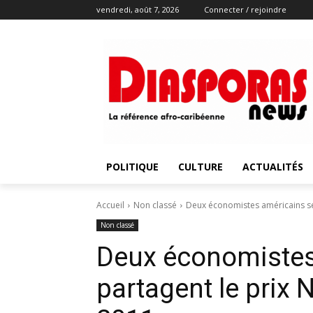
vendredi, août 7, 2026
Connecter / rejoindre
POLITIQUE
CULTURE
ACTUALITÉS
Accueil
Non classé
Deux économistes américains se
Non classé
Deux économistes
partagent le prix