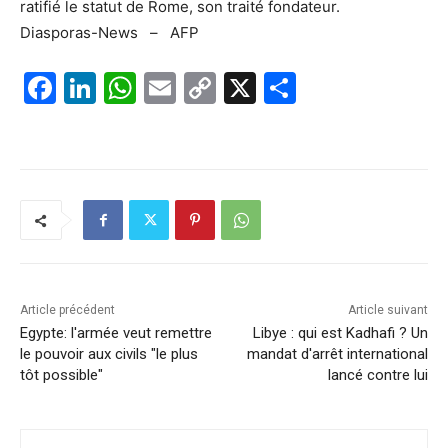
ratifié le statut de Rome, son traité fondateur.
Diasporas-News – AFP
F
Li
W
E
C
X
P
a
n
h
m
o
ar
c
k
at
ai
p
ta
e
e
s
l
y
g
b
dI
A
Li
er
o
n
p
n
o
p
k
k
Article précédent
Article suivant
Egypte: l'armée veut remettre
Libye : qui est Kadhafi ? Un
le pouvoir aux civils "le plus
mandat d'arrêt international
tôt possible"
lancé contre lui