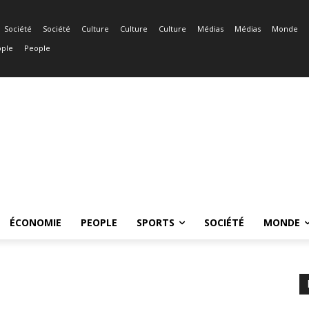
Société
Société
Culture
Culture
Culture
Médias
Médias
Monde
ple
People
ÉCONOMIE
PEOPLE
SPORTS
SOCIÉTÉ
MONDE