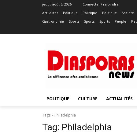
jeudi, août 6, 2026
Connecter / rejoindre
Actualités
Politique
Politique
Politique
Société
Gastronomie
Sports
Sports
Sports
People
Peo
POLITIQUE
CULTURE
ACTUALITÉS
Tags
Philadelphia
Tag:
Philadelphia