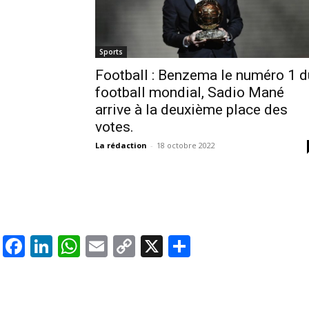
Sports
Football : Benzema le numéro 1 d
football mondial, Sadio Mané
arrive à la deuxième place des
votes.
La rédaction
-
18 octobre 2022
Facebook
LinkedIn
WhatsApp
Email
Copy
X
Partager
Link