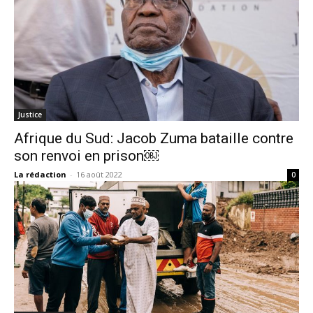
Justice
Afrique du Sud: Jacob Zuma bataille contre
son renvoi en prison￼
La rédaction
-
16 août 2022
0