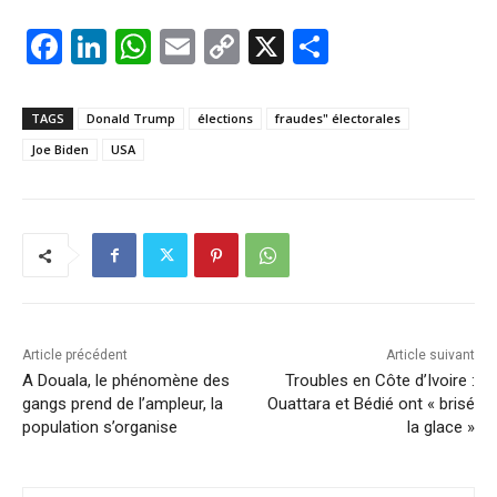
F
Li
W
E
C
X
P
a
n
h
m
o
ar
c
k
at
ai
p
ta
TAGS
Donald Trump
élections
fraudes" électorales
e
e
s
l
y
g
Joe Biden
USA
b
dI
A
Li
er
o
n
p
n
o
p
k
k
Article précédent
Article suivant
A Douala, le phénomène des
Troubles en Côte d’Ivoire :
gangs prend de l’ampleur, la
Ouattara et Bédié ont « brisé
population s’organise
la glace »